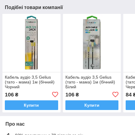
Подібні товари компанії
Кабель аудіо 3,5 Gelius
Кабель аудіо 3,5 Gelius
Кабе
(тато - мама) 1м (бічний)
(тато - мама) 1м (бічний)
(тат
Чорний
Білий
Чер
106
106
84
₴
₴
Купити
Купити
Про нас