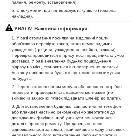
паяння, ремонту, встановлення).
Є документи, що підтверджують купівлю (товарна
накладна).
УВАГА! Важлива інформація:
У разі отримання посилки на відділенні пошти
обов'язково перевірте товар, якщо немає видимих
ушкоджень (тріщини, ушкодження шлейфа, відколи).
Перевірка проводиться в присутності працівника служби
доставки. У разі виявлення будь-які пошкодження
відразу на місці становиться акт повернення посилки.
Без акту повернення будь-які претензії вживатимуться
не будуть.
Перед встановленням модуля або сенсора потрібно
перевірити працездатність навісним монтажем (не
знімаючи захисних плівок під'єднати шлейф до плати).
Для встановлення будь-якої запчастини на телефон
або планшет настійно рекомендуємо звертатися до
досвідчених фахівців, щоб уникнути пошкодження
деталі в процесі ремонту. Продавець не несе
відповідальності за товар, який вийшов із ладу внаслідок
неправильного його встановлення і/або експлуатації.