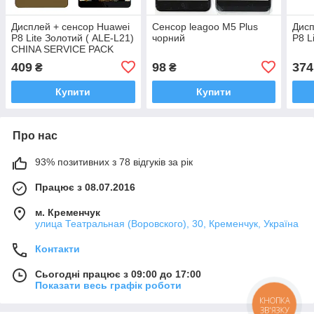
Дисплей + сенсор Huawei
Сенсор leagoo M5 Plus
Дисп
P8 Lite Золотий ( ALE-L21)
чорний
P8 L
CHINA SERVICE PACK
409
98
374
₴
₴
Купити
Купити
Про нас
93% позитивних з 78 відгуків за рік
Працює з 08.07.2016
м. Кременчук
улица Театральная (Воровского), 30, Кременчук, Україна
Контакти
Сьогодні працює з 09:00 до 17:00
Показати весь графік роботи
КНОПКА
ЗВ'ЯЗКУ