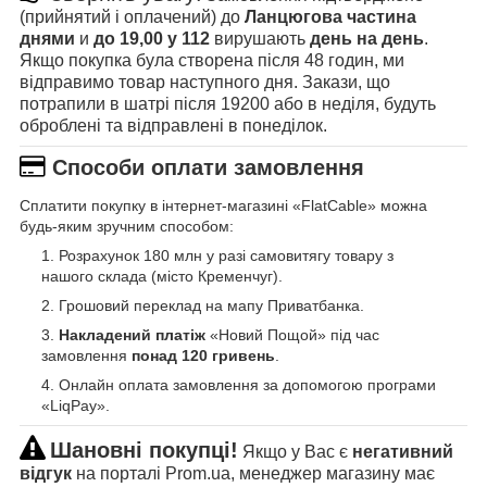
(прийнятий і оплачений) до
Ланцюгова частина
днями
и
до 19,00 у 112
вирушають
день на день
.
Якщо покупка була створена після 48 годин, ми
відправимо товар наступного дня. Закази, що
потрапили в шатрі після 19200 або в неділя, будуть
оброблені та відправлені в понеділок.
Способи оплати замовлення
Сплатити покупку в інтернет-магазині «FlatCable» можна
будь-яким зручним способом:
Розрахунок 180 млн у разі самовитягу товару з
нашого склада (місто Кременчуг).
Грошовий переклад на мапу Приватбанка.
Накладений платіж
«Новий Пощой» під час
замовлення
понад 120 гривень
.
Онлайн оплата замовлення за допомогою програми
«LiqPay».
Шановні покупці!
Якщо у Вас є
негативний
відгук
на порталі Prom.ua, менеджер магазину має