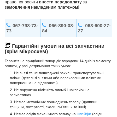
право попросити
внести передоплату
за
замовлення накладеним платежом
!
067-798-73-
066-890-08-
063-600-27-
73
84
27
Гарантійні умови на всі запчастини
(крім мікросхем)
Гарантія на придбаний товар діє впродовж 14 днів із моменту
оплати, у разі дотримання таких умов:
Не зняті та не пошкоджені захисні транспортувальні
плівки (деталі зі знятими або переклеєними плівками
поверненню не підлягають).
Не порушена цілісність пломб і наклейок на
запчастинах.
Немає механічних пошкоджень товару (дряпини,
тріщини, потертості, сколи, вм'ятини та інші).
Немає слідів механічного впливу на
шлейфи
(сліди