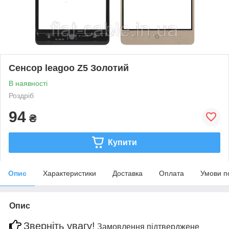
Сенсор leagoo Z5 Золотий
В наявності
Роздріб
94
₴
Купити
Опис
Характеристики
Доставка
Оплата
Умови п
Опис
Зверніть увагу!
Замовлення підтверджене