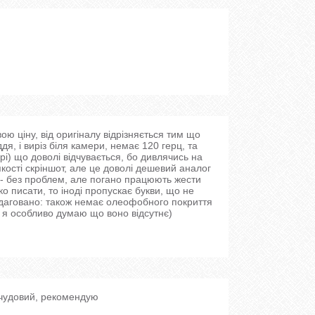
ою ціну, від оригіналу відрізняється тим що
дя, і виріз біля камери, немає 120 герц, та
pi) що доволі відчувається, бо дивлячись на
якості скріншот, але це доволі дешевий аналог
+- без проблем, але погано працюють жести
ко писати, то іноді пропускає букви, що не
редаговано: також немає олеофобного покриття
о я особливо думаю що воно відсутнє)
 чудовий, рекомендую