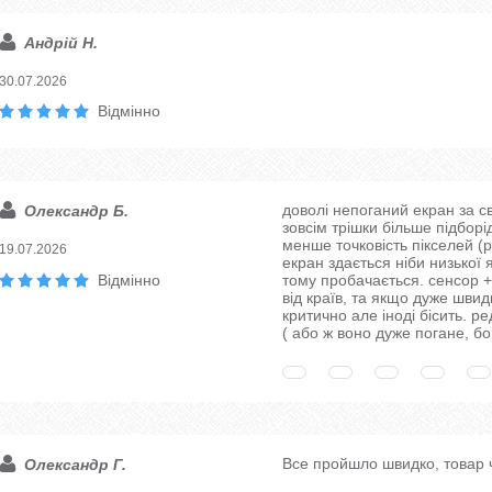
Андрій Н.
30.07.2026
Відмінно
доволі непоганий екран за св
Олександр Б.
зовсім трішки більше підборід
менше точковість пікселей (p
19.07.2026
екран здається ніби низької 
Відмінно
тому пробачається. сенсор 
від країв, та якщо дуже швид
критично але іноді бісить. 
( або ж воно дуже погане, б
Все пройшло швидко, товар
Олександр Г.